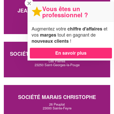
✕
Vous êtes un
JEAN-YVES MONTJOFFRE SARL
professionnel ?
18 Grande Rue
23200 Aubusson
Augmentez votre
et
chiffre d'affaires
vos
tout en gagnant de
marges
!
nouveaux clients
En savoir plus
SOCIÉTÉ MAISON-MANZILLLU-HOUSE
Les Pierres
23250 Saint-Georges-la-Pouge
SOCIÉTÉ MARAIS CHRISTOPHE
26 Peuplat
23000 Sainte-Feyre