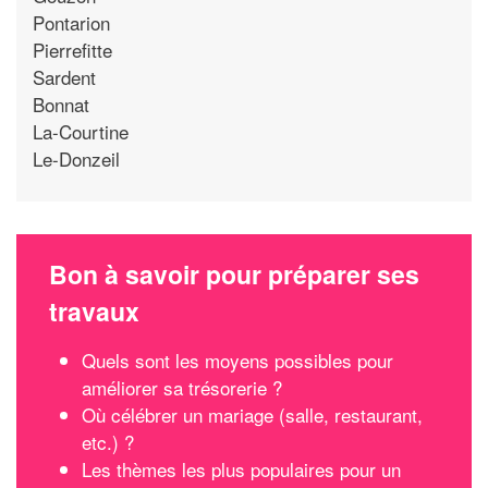
Pontarion
Pierrefitte
Sardent
Bonnat
La-Courtine
Le-Donzeil
Bon à savoir pour préparer ses
travaux
Quels sont les moyens possibles pour
améliorer sa trésorerie ?
Où célébrer un mariage (salle, restaurant,
etc.) ?
Les thèmes les plus populaires pour un