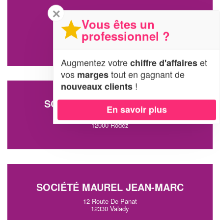
✕
SOCIÉTÉ ESPACE D
Vous êtes un
professionnel ?
39 Avenue Victor Hugo
12000 Rodez
Augmentez votre
et
chiffre d'affaires
vos
tout en gagnant de
marges
!
nouveaux clients
SOCIÉTÉ LAVAULT SANDRA
En savoir plus
1 Rue Eugene Viala
12000 Rodez
SOCIÉTÉ MAUREL JEAN-MARC
12 Route De Panat
12330 Valady