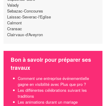
Valady
Sebazac-Concoures
Laissac-Severac-l'Eglise
Calmont
Cransac
Clairvaux-d'Aveyron
Bon à savoir pour préparer ses
travaux
Comment une entreprise événementielle
gagne en visibilité avec Plus que pro ?
Les différentes célébrations suivant les
traditions
Les animations durant un mariage