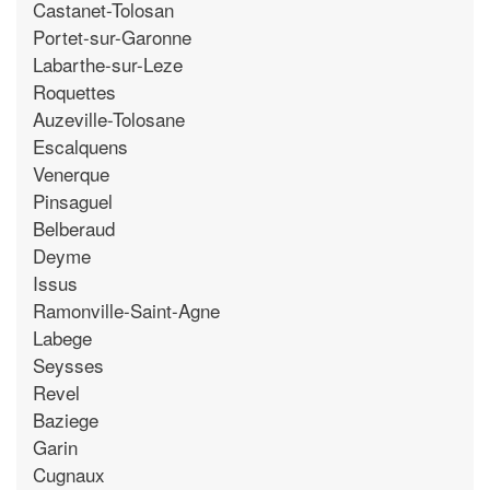
Castanet-Tolosan
Portet-sur-Garonne
Labarthe-sur-Leze
Roquettes
Auzeville-Tolosane
Escalquens
Venerque
Pinsaguel
Belberaud
Deyme
Issus
Ramonville-Saint-Agne
Labege
Seysses
Revel
Baziege
Garin
Cugnaux