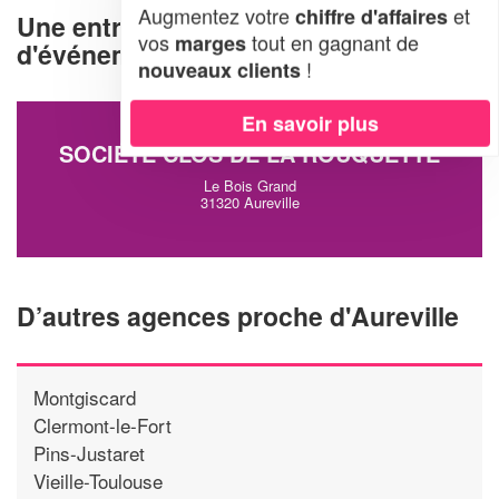
Augmentez votre
et
chiffre d'affaires
Une entreprise d'organisation
vos
tout en gagnant de
marges
d'événements à Aureville (31320)
!
nouveaux clients
En savoir plus
SOCIÉTÉ CLOS DE LA ROUQUETTE
Le Bois Grand
31320 Aureville
D’autres agences proche d'Aureville
Montgiscard
Clermont-le-Fort
Pins-Justaret
Vieille-Toulouse