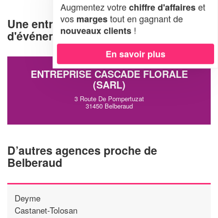
Augmentez votre
et
chiffre d'affaires
vos
tout en gagnant de
marges
Une entreprise d'organisation
!
nouveaux clients
d'événements à Belberaud (31450)
En savoir plus
ENTREPRISE CASCADE FLORALE
(SARL)
3 Route De Pompertuzat
31450 Belberaud
D’autres agences proche de
Belberaud
Deyme
Castanet-Tolosan