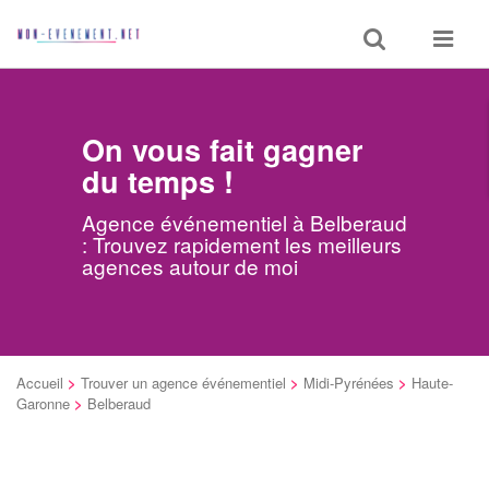
Toggle
Toggle
search
navigat
On vous fait gagner
du temps !
Agence événementiel à Belberaud
: Trouvez rapidement les meilleurs
agences autour de moi
Accueil
>
Trouver un agence événementiel
>
Midi-Pyrénées
>
Haute-
Garonne
>
Belberaud