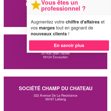
Vous êtes un
ENTREPRISE TOI ET MOI
professionnel ?
55 Rue De La Paix
59330 Neuf-Mesnil
Augmentez votre
et
chiffre d'affaires
vos
tout en gagnant de
marges
!
nouveaux clients
En savoir plus
SARL NATURE’L
35 Rue Jean Jaures
59124 Escaudain
SOCIÉTÉ CHAMP DU CHATEAU
322 Avenue De La Resistance
59167 Lallaing