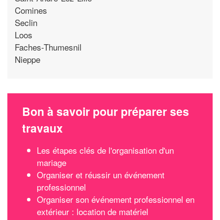
Comines
Seclin
Loos
Faches-Thumesnil
Nieppe
Bon à savoir pour préparer ses
travaux
Les étapes clés de l'organisation d'un
mariage
Organiser et réussir un événement
professionnel
Organiser son événement professionnel en
extérieur : location de matériel