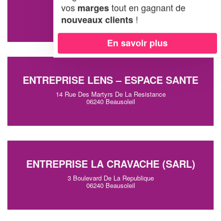
vos
tout en gagnant de
marges
16 Chemin De L'usine Electrique
!
06240 Beausoleil
nouveaux clients
En savoir plus
ENTREPRISE LENS – ESPACE SANTE
14 Rue Des Martyrs De La Resistance
06240 Beausoleil
ENTREPRISE LA CRAVACHE (SARL)
3 Boulevard De La Republique
06240 Beausoleil