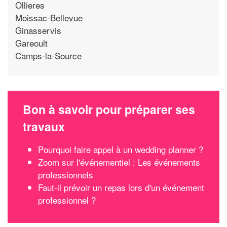
Ollieres
Moissac-Bellevue
Ginasservis
Gareoult
Camps-la-Source
Bon à savoir pour préparer ses
travaux
Pourquoi faire appel à un wedding planner ?
Zoom sur l'événementiel : Les événements
professionnels
Faut-il prévoir un repas lors d'un événement
professionnel ?