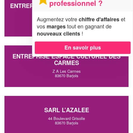
professionnel ?
ENTREPRISE PLANETE ORGANISATION
II
Augmentez votre
et
chiffre d'affaires
1048 Route De Draguignan
vos
tout en gagnant de
83670 Barjols
marges
!
nouveaux clients
En savoir plus
ENTREPRISE ESPACE CULTUREL DES
CARMES
Z A Les Carmes
83670 Barjols
SARL L’AZALEE
44 Boulevard Grisolle
83670 Barjols