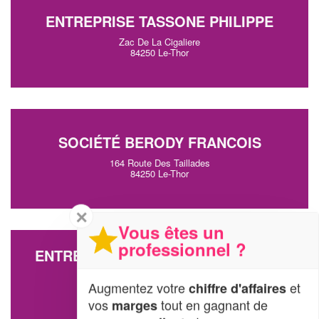
ENTREPRISE TASSONE PHILIPPE
Zac De La Cigaliere
84250 Le-Thor
SOCIÉTÉ BERODY FRANCOIS
164 Route Des Taillades
84250 Le-Thor
✕
Vous êtes un
professionnel ?
ENTREPRISE THALASSA-AQUARIUM
(SARL)
Augmentez votre
et
chiffre d'affaires
156 Cours Gambetta
vos
tout en gagnant de
84250 Le-Thor
marges