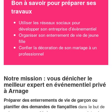
Bon à savoir pour préparer ses
travaux
Utiliser les réseaux sociaux pour
développer son entreprise d’évènementiel
Organiser son enterrement de vie de jeune
fille
Confier la décoration de son mariage à un
professionnel
Notre mission : vous dénicher le
meilleur expert en événementiel privé
à Arnage
Préparer des enterrements de vie de garçon ou
dans le but de
planifier des demandes de fiançailles