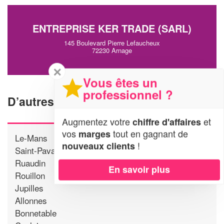
ENTREPRISE KER TRADE (SARL)
145 Boulevard Pierre Lefaucheux
72230 Arnage
✕
Vous êtes un
professionnel ?
D’autres agences proche d'Arnage
Augmentez votre
et
chiffre d'affaires
vos
tout en gagnant de
marges
Le-Mans
!
nouveaux clients
Saint-Pavace
Ruaudin
En savoir plus
Rouillon
Jupilles
Allonnes
Bonnetable