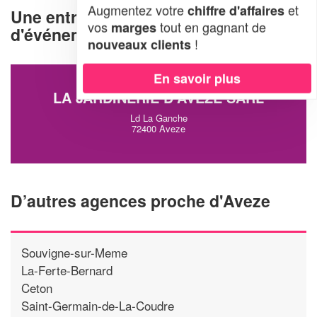
Augmentez votre
et
chiffre d'affaires
Une entreprise d'organisation
vos
tout en gagnant de
marges
d'événements à Aveze (72400)
!
nouveaux clients
En savoir plus
LA JARDINERIE D’AVEZE SARL
Ld La Ganche
72400 Aveze
D’autres agences proche d'Aveze
Souvigne-sur-Meme
La-Ferte-Bernard
Ceton
Saint-Germain-de-La-Coudre