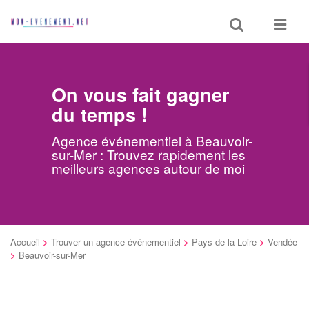
Toggle
Toggle
search
navigat
On vous fait gagner
du temps !
Agence événementiel à Beauvoir-
sur-Mer : Trouvez rapidement les
meilleurs agences autour de moi
Accueil
>
Trouver un agence événementiel
>
Pays-de-la-Loire
>
Vendée
>
Beauvoir-sur-Mer