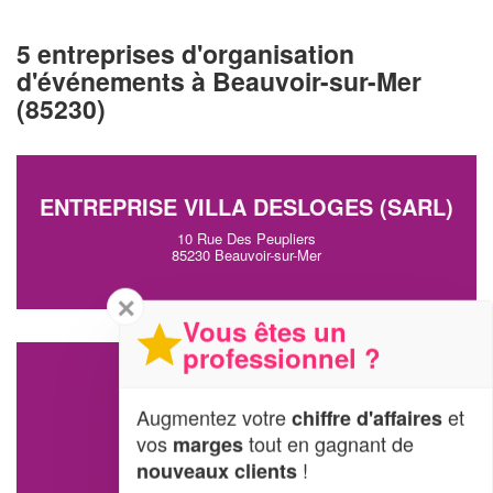
5 entreprises d'organisation
d'événements à Beauvoir-sur-Mer
(85230)
ENTREPRISE VILLA DESLOGES (SARL)
10 Rue Des Peupliers
85230 Beauvoir-sur-Mer
✕
Vous êtes un
professionnel ?
FRADET SARL
Augmentez votre
et
chiffre d'affaires
14 Rue De La Croix Blanche
vos
tout en gagnant de
marges
85230 Beauvoir-sur-Mer
!
nouveaux clients