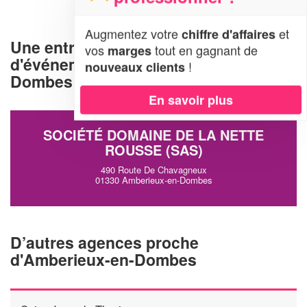
Augmentez votre
et
chiffre d'affaires
Une entreprise d'organisation
vos
tout en gagnant de
marges
d'événements à Amberieux-en-
!
nouveaux clients
Dombes (01330)
En savoir plus
SOCIÉTÉ DOMAINE DE LA NETTE
ROUSSE (SAS)
490 Route De Chavagneux
01330 Amberieux-en-Dombes
D’autres agences proche
d'Amberieux-en-Dombes