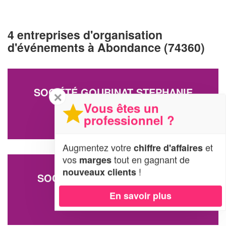
4 entreprises d'organisation
d'événements à Abondance (74360)
SOCIÉTÉ GOUBINAT STEPHANIE
✕
Vous êtes un
Residence Les Alpes
74360 Abondance
professionnel ?
Augmentez votre
et
chiffre d'affaires
vos
tout en gagnant de
marges
!
nouveaux clients
SOCIÉTÉ CHATEAU DE PRELAY
L'edian
En savoir plus
74360 Abondance