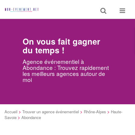
Toggle
Toggle
search
navigat
On vous fait gagner
du temps !
Agence événementiel à
Abondance : Trouvez rapidement
les meilleurs agences autour de
moi
Accueil
>
Trouver un agence événementiel
>
Rhône-Alpes
>
Haute-
Savoie
>
Abondance