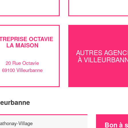
TREPRISE OCTAVIE
LA MAISON
AUTRES AGENC
À VILLEURBAN
20 Rue Octavie
69100 Villeurbanne
lleurbanne
athonay-Village
Bon à s