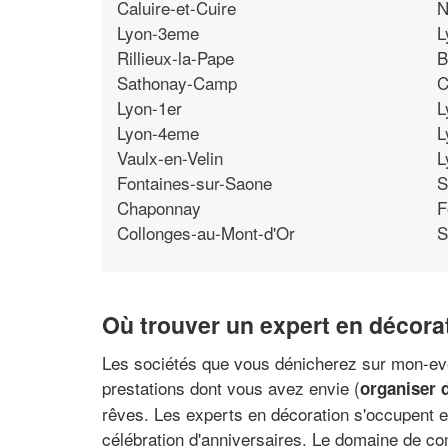
Caluire-et-Cuire
N
Lyon-3eme
L
Rillieux-la-Pape
B
Sathonay-Camp
C
Lyon-1er
L
Lyon-4eme
L
Vaulx-en-Velin
L
Fontaines-sur-Saone
S
Chaponnay
F
Collonges-au-Mont-d'Or
S
Où trouver un expert en décorat
Les sociétés que vous dénicherez sur mon-eve
prestations dont vous avez envie (
organiser 
rêves. Les experts en décoration s'occupent en
célébration d'anniversaires. Le domaine de c