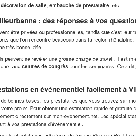
,
,
, etc.
décoration de salle
embauche de prestataire
illeurbanne : des réponses à vos questio
vent être privées ou professionnelles, tandis que c'est leur t
monts que l'on rencontre beaucoup dans la région rhônalpine,
ne très bonne idée.
peuvent se révéler une grosse charge de travail, il est mieu
ecours aux
pour les séminaires. Cela dit
centres de congrès
restations en événementiel facilement à V
 de bonnes bases, les prestataires que vous trouvez sur mon
 votre projet. Pour obtenir une estimation rapide et gratuite
ment directement sur mon-evenement.net. Les spécialistes 
nt à vos prestations d'événementiel.
par la clientèle des adhérents du réseau Plus que Pro ! Le