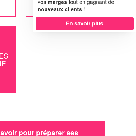
vos
tout en gagnant de
marges
!
nouveaux clients
En savoir plus
ES
NE
avoir pour préparer ses