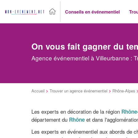
Conseils en événementiel
Tro
On vous fait gagner du te
Agence événementiel à Villeurbanne : T
Accueil
>
Trouver un agence événementiel
>
Rhône-Alpes
Les experts en décoration de la région
Rhône
département du
et dans l'agglomératio
Rhône
Les experts en événementiel aux abords de ch