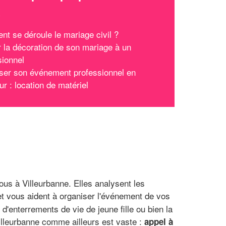
x
t se déroule le mariage civil ?
r la décoration de son mariage à un
sionnel
ser son événement professionnel en
ur : location de matériel
us à Villeurbanne. Elles analysent les
 et vous aident à organiser l'événement de vos
'enterrements de vie de jeune fille ou bien la
illeurbanne comme ailleurs est vaste :
appel à