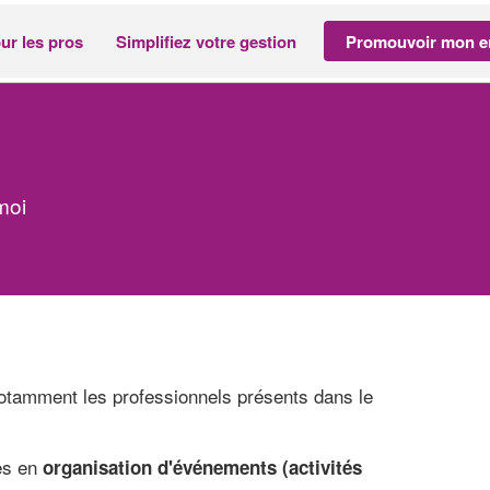
ur les pros
Simplifiez votre gestion
Promouvoir mon en
moi
otamment les professionnels présents dans le
ces en
organisation d'événements (activités