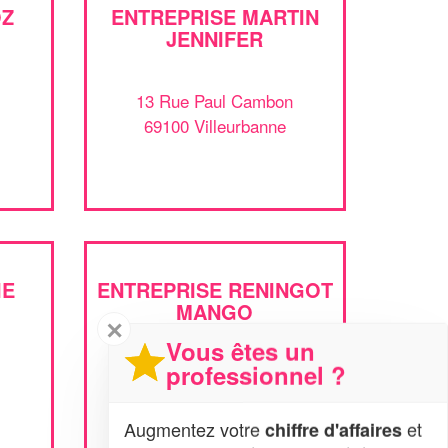
OZ
ENTREPRISE MARTIN
JENNIFER
13 Rue Paul Cambon
69100 Villeurbanne
IE
ENTREPRISE RENINGOT
MANGO
✕
Vous êtes un
professionnel ?
13 Allee Des Cedres
69100 Villeurbanne
Augmentez votre
et
chiffre d'affaires