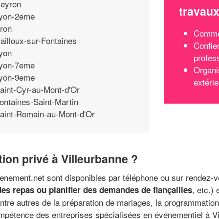
eyron
travau
yon-2eme
ron
Commen
ailloux-sur-Fontaines
Confie
yon
profes
yon-7eme
Organi
yon-9eme
extérie
aint-Cyr-au-Mont-d'Or
ontaines-Saint-Martin
aint-Romain-au-Mont-d'Or
ion privé à Villeurbanne ?
nement.net sont disponibles par téléphone ou sur rendez-vo
, etc.)
des repas ou planifier des demandes de fiançailles
tre autres de la préparation de mariages, la programmation d
ompétence des entreprises spécialisées en événementiel à V