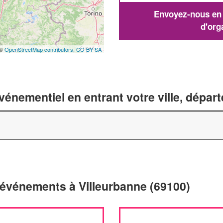
Envoyez-nous en q
d'org
 ©
OpenStreetMap contributors,
CC-BY-SA
énementiel en entrant votre ville, dépar
d'événements à Villeurbanne (69100)