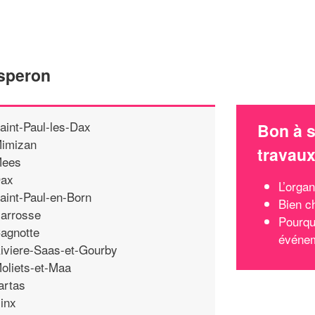
esperon
aint-Paul-les-Dax
Bon à s
imizan
travau
ees
ax
L’organ
aint-Paul-en-Born
Bien c
arrosse
Pourqu
agnotte
événem
iviere-Saas-et-Gourby
oliets-et-Maa
artas
inx