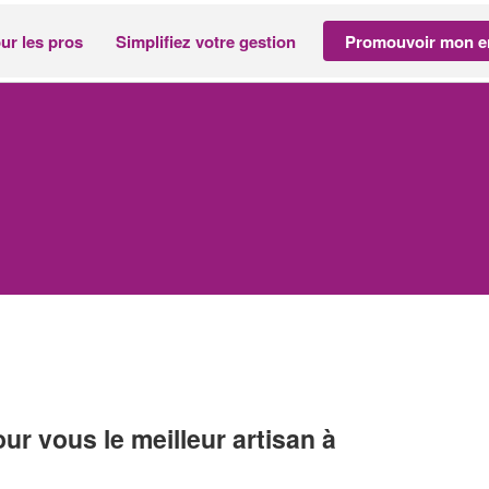
ur les pros
Simplifiez votre gestion
Promouvoir mon en
r vous le meilleur artisan à