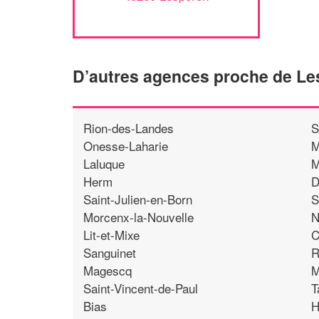
D’autres agences proche de L
Rion-des-Landes
S
Onesse-Laharie
M
Laluque
M
Herm
D
Saint-Julien-en-Born
S
Morcenx-la-Nouvelle
N
Lit-et-Mixe
C
Sanguinet
R
Magescq
M
Saint-Vincent-de-Paul
T
Bias
H