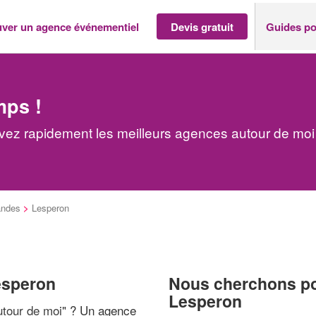
uver un agence événementiel
Devis gratuit
Guides po
mps !
ez rapidement les meilleurs agences autour de moi
andes
>
Lesperon
esperon
Nous cherchons pou
Lesperon
tour de moi
" ? Un agence