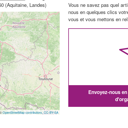
60 (Aquitaine, Landes)
Vous ne savez pas quel arti
nous en quelques clics vot
vous et vous mettons en rela
Envoyez-nous en q
d'org
 ©
OpenStreetMap contributors,
CC-BY-SA