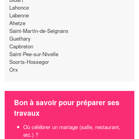
Lahonce
Labenne
Ahetze
Saint-Martin-de-Seignanx
Guethary
Capbreton
Saint-Pee-sur-Nivelle
Soorts-Hossegor
Orx
Bon à savoir pour préparer ses
travaux
Où célébrer un mariage (salle, restaurant,
etc.) ?