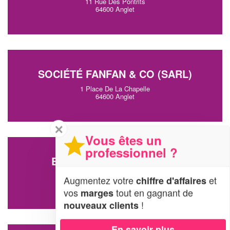
11 Rue Des Pontrits
64600 Anglet
SOCIÉTÉ FANFAN & CO (SARL)
1 Place De La Chapelle
64600 Anglet
✕
Vous êtes un
professionnel ?
ENTREPRISE MECS (SAS)
Avenue Eugene Bernain
Augmentez votre
et
chiffre d'affaires
64600 Anglet
vos
tout en gagnant de
marges
!
nouveaux clients
En savoir plus