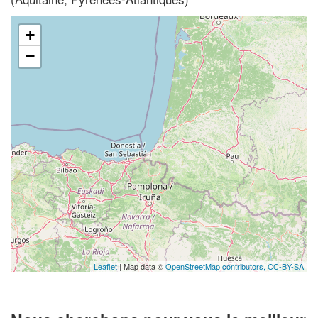
+
−
Leaflet
| Map data ©
OpenStreetMap contributors,
CC-BY-SA