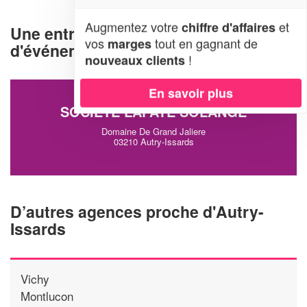
Augmentez votre
et
chiffre d'affaires
Une entreprise d'organisation
vos
tout en gagnant de
marges
d'événements à Autry-Issards (03210)
!
nouveaux clients
En savoir plus
SOCIÉTÉ LAFAYE SOLANGE
Domaine De Grand Jaliere
03210 Autry-Issards
D’autres agences proche d'Autry-
Issards
Vichy
Montlucon