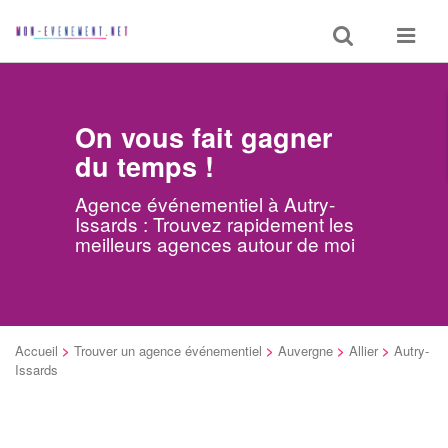
Toggle
Toggle
search
navigat
On vous fait gagner
du temps !
Agence événementiel à Autry-
Issards : Trouvez rapidement les
meilleurs agences autour de moi
Accueil
>
Trouver un agence événementiel
>
Auvergne
>
Allier
>
Autry-
Issards