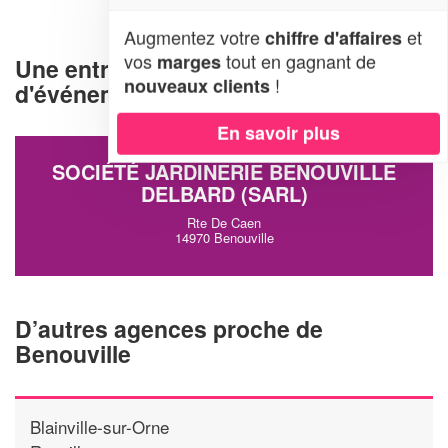
Augmentez votre
et
chiffre d'affaires
vos
tout en gagnant de
marges
Une entreprise d'organisation
!
nouveaux clients
d'événements à Benouville (14970)
En savoir plus
SOCIÉTÉ JARDINERIE BENOUVILLE
DELBARD (SARL)
Rte De Caen
14970 Benouville
D’autres agences proche de
Benouville
Blainville-sur-Orne