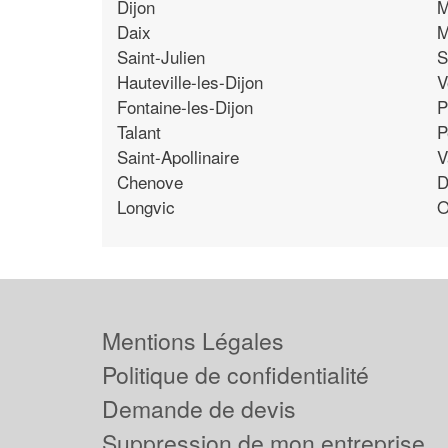
Dijon
M
Daix
M
Saint-Julien
S
Hauteville-les-Dijon
V
Fontaine-les-Dijon
P
Talant
P
Saint-Apollinaire
V
Chenove
D
Longvic
O
Mentions Légales
Politique de confidentialité
Demande de devis
Suppression de mon entreprise