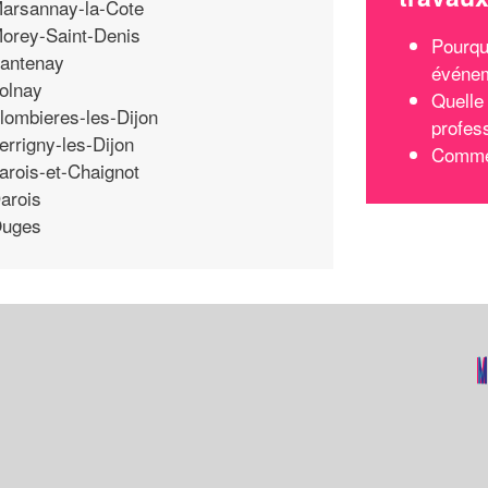
arsannay-la-Cote
orey-Saint-Denis
Pourqu
antenay
événem
olnay
Quelle
lombieres-les-Dijon
profes
errigny-les-Dijon
Commen
arois-et-Chaignot
arois
uges