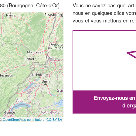
380 (Bourgogne, Côte-d'Or)
Vous ne savez pas quel arti
nous en quelques clics vot
vous et vous mettons en rela
Envoyez-nous en q
d'org
 ©
OpenStreetMap contributors,
CC-BY-SA