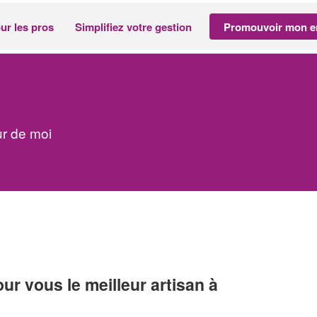
ur les pros
Simplifiez votre gestion
Promouvoir mon en
ur de moi
r vous le meilleur artisan à