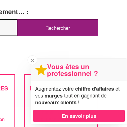
tement… :
✕
Vous êtes un
professionnel ?
RES
ENTREPRISE COUDOR
Augmentez votre
et
chiffre d'affaires
DAMIEN
vos
tout en gagnant de
marges
!
nouveaux clients
3 Chemin De La Cendine
En savoir plus
jon
21380 Asnieres-les-Dijon