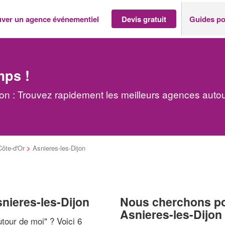
uver un agence événementiel
Devis gratuit
Guides po
mps !
on : Trouvez rapidement les meilleurs agences auto
Côte-d'Or
>
Asnieres-les-Dijon
nieres-les-Dijon
Nous cherchons pou
Asnieres-les-Dijon
tour de moi
" ? Voici 6