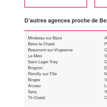
D’autres agences proche de Be
Mirebeau-sur-Beze
A
Beire-le-Chatel
P
Beaumont-sur-Vingeanne
Q
Le-Meix
V
Saint-Leger-Triey
C
Brognon
E
Remilly-sur-Tille
M
Binges
V
Arceau
L
Spoy
V
Til-Chatel
C