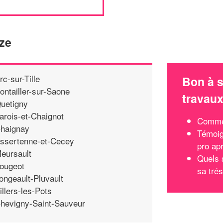
ze
rc-sur-Tille
Bon à s
ontailler-sur-Saone
travau
uetigny
arois-et-Chaignot
Commen
haignay
Témoig
ssertenne-et-Cecey
pro apr
eursault
Quels 
ougeot
sa trés
ongeault-Pluvault
illers-les-Pots
hevigny-Saint-Sauveur