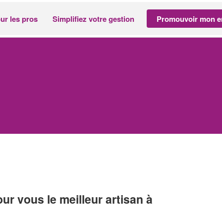
ur les pros
Simplifiez votre gestion
Promouvoir mon en
r vous le meilleur artisan à