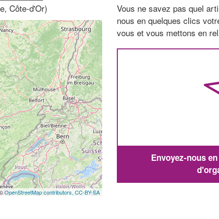
e, Côte-d'Or)
Vous ne savez pas quel arti
nous en quelques clics vot
vous et vous mettons en rela
Envoyez-nous en q
d'org
 ©
OpenStreetMap contributors,
CC-BY-SA