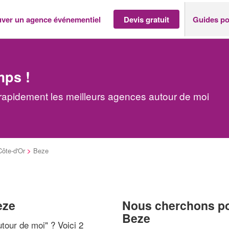
uver un agence événementiel
Devis gratuit
Guides po
mps !
apidement les meilleurs agences autour de moi
Côte-d'Or
>
Beze
eze
Nous cherchons pou
Beze
tour de moi
" ? Voici 2