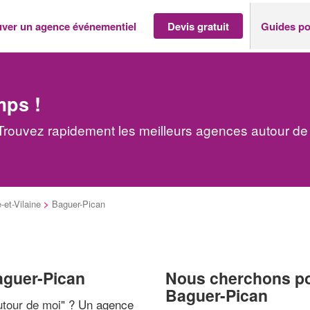
uver un agence événementiel
Devis gratuit
Guides po
mps !
rouvez rapidement les meilleurs agences autour de
e-et-Vilaine
>
Baguer-Pican
aguer-Pican
Nous cherchons pou
Baguer-Pican
tour de moi
" ? Un agence