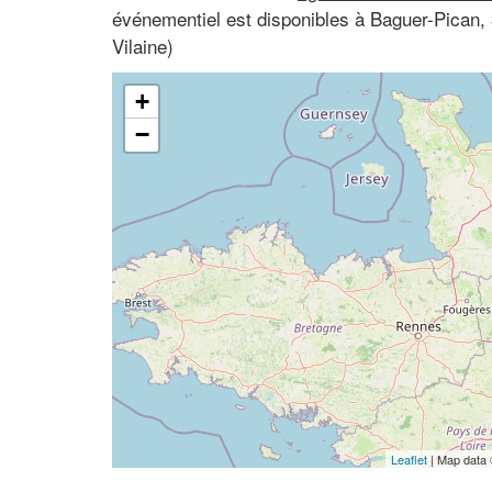
événementiel est disponibles à Baguer-Pican, 3
Vilaine)
+
−
Leaflet
| Map data