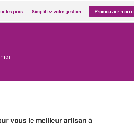
ur les pros
Simplifiez votre gestion
Promouvoir mon en
 moi
r vous le meilleur artisan à