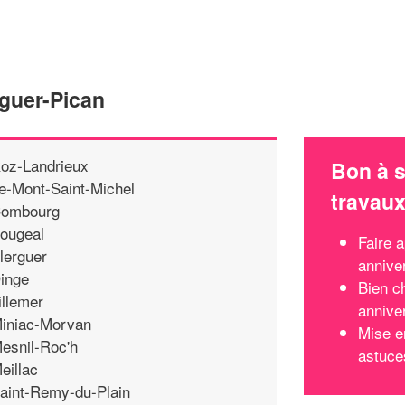
guer-Pican
oz-Landrieux
Bon à s
e-Mont-Saint-Michel
travau
ombourg
ougeal
Faire 
lerguer
annive
inge
Bien c
illemer
annive
iniac-Morvan
Mise e
esnil-Roc'h
astuce
eillac
aint-Remy-du-Plain