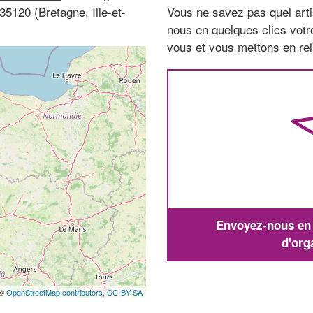
5120 (Bretagne, Ille-et-
Vous ne savez pas quel arti
nous en quelques clics vot
vous et vous mettons en rela
Envoyez-nous en q
d'org
 ©
OpenStreetMap contributors,
CC-BY-SA