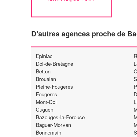
D’autres agences proche de Ba
Epiniac
R
Dol-de-Bretagne
L
Betton
C
Broualan
S
Pleine-Fougeres
P
Fougeres
D
Mont-Dol
L
Cuguen
M
Bazouges-la-Perouse
M
Baguer-Morvan
M
Bonnemain
S