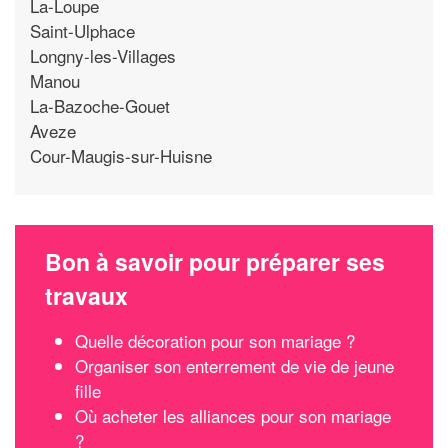
La-Loupe
Saint-Ulphace
Longny-les-Villages
Manou
La-Bazoche-Gouet
Aveze
Cour-Maugis-sur-Huisne
Bon à savoir pour préparer ses
travaux
Quelle décoration pour son mariage ?
Organiser son enterrement de vie de jeune
fille
Où acheter les alliances pour son mariage
?