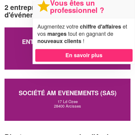
Vous êtes un
2 entreprises d'organisation
professionnel ?
d'événements à Arcisses (28400)
Augmentez votre
et
chiffre d'affaires
vos
tout en gagnant de
marges
!
nouveaux clients
ENTREPRISE DUBOIS NICOLAS
1 Rue Des Tuiliers - La Poterie
En savoir plus
28400 Arcisses
SOCIÉTÉ AM EVENEMENTS (SAS)
17 Ld Ozee
28400 Arcisses