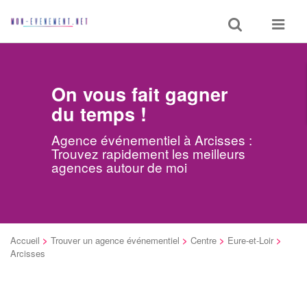
Toggle
Toggle
search
navigat
On vous fait gagner
du temps !
Agence événementiel à Arcisses :
Trouvez rapidement les meilleurs
agences autour de moi
Accueil
>
Trouver un agence événementiel
>
Centre
>
Eure-et-Loir
>
Arcisses