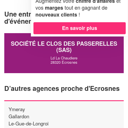
Augmentez votre
et
chiffre d'affaires
vos
tout en gagnant de
marges
Une entreprise d'organisation
!
nouveaux clients
d'événements à Ecrosnes (28320)
En savoir plus
SOCIÉTÉ LE CLOS DES PASSERELLES
(SAS)
Ld La Chaudiere
28320 Ecrosnes
D’autres agences proche d'Ecrosnes
Ymeray
Gallardon
Le-Gue-de-Longroi