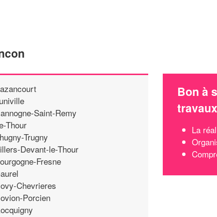
ancon
azancourt
Bon à s
univille
travau
annogne-Saint-Remy
e-Thour
La réal
hugny-Trugny
Organi
illers-Devant-le-Thour
Compre
ourgogne-Fresne
aurel
ovy-Chevrieres
ovion-Porcien
ocquigny