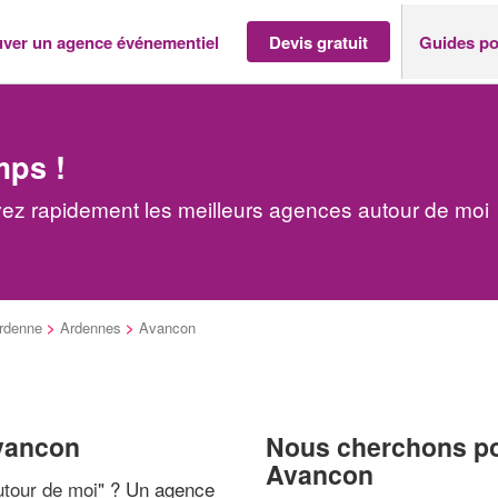
uver un agence événementiel
Devis gratuit
Guides po
mps !
ez rapidement les meilleurs agences autour de moi
rdenne
>
Ardennes
>
Avancon
Avancon
Nous cherchons pou
Avancon
tour de moi
" ? Un agence