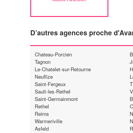
D’autres agences proche d'Av
Chateau-Porcien
B
Tagnon
J
Le-Chatelet-sur-Retourne
H
Neuflize
L
Saint-Fergeux
T
Sault-les-Rethel
V
Saint-Germainmont
B
Rethel
C
Reims
N
Warmeriville
N
Asfeld
R