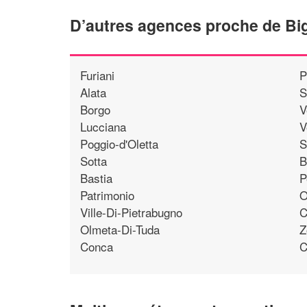
D’autres agences proche de Bi
Furiani
P
Alata
S
Borgo
V
Lucciana
V
Poggio-d'Oletta
S
Sotta
B
Bastia
P
Patrimonio
O
Ville-Di-Pietrabugno
C
Olmeta-Di-Tuda
Z
Conca
C