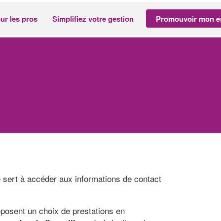
ur les pros
Simplifiez votre gestion
Promouvoir mon en
 sert à accéder aux informations de contact
oposent un choix de prestations en