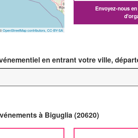
Envoyez-nous en q
d'org
 ©
OpenStreetMap contributors,
CC-BY-SA
énementiel en entrant votre ville, dépar
événements à Biguglia (20620)