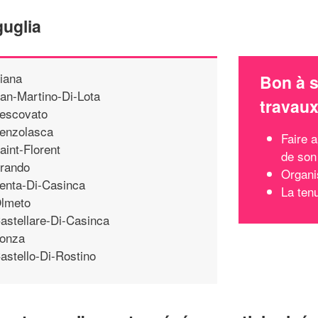
guglia
iana
Bon à s
an-Martino-Di-Lota
travau
escovato
enzolasca
Faire a
aint-Florent
de son
rando
Organi
enta-Di-Casinca
La ten
lmeto
astellare-Di-Casinca
onza
astello-Di-Rostino