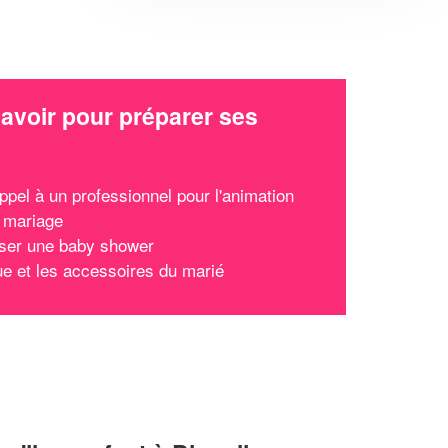
avoir pour préparer ses
x
ppel à un professionnel pour l'animation
 mariage
ser une baby shower
ue et les accessoires du marié