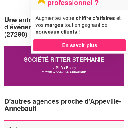
professionnel ?
Augmentez votre
et
chiffre d'affaires
Une entreprise d'organisation
vos
tout en gagnant de
marges
d'événements à Appeville-Annebault
!
nouveaux clients
(27290)
En savoir plus
SOCIÉTÉ RITTER STEPHANIE
7 Pl Du Bourg
27290 Appeville-Annebault
D’autres agences proche d'Appeville-
Annebault