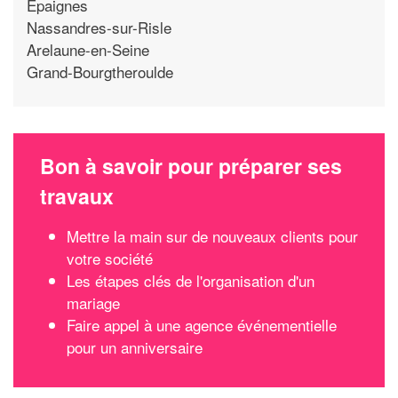
Epaignes
Nassandres-sur-Risle
Arelaune-en-Seine
Grand-Bourgtheroulde
Bon à savoir pour préparer ses
travaux
Mettre la main sur de nouveaux clients pour
votre société
Les étapes clés de l'organisation d'un
mariage
Faire appel à une agence événementielle
pour un anniversaire