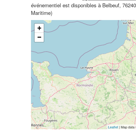
événementiel est disponibles à Belbeuf, 7624
Maritime)
+
−
Leaflet
| Map data