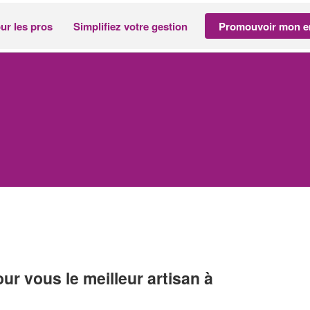
ur les pros
Simplifiez votre gestion
Promouvoir mon en
r vous le meilleur artisan à