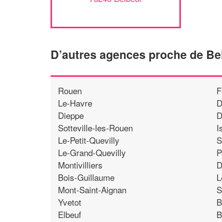
D’autres agences proche de Be
Rouen
F
Le-Havre
D
Dieppe
D
Sotteville-les-Rouen
I
Le-Petit-Quevilly
S
Le-Grand-Quevilly
P
Montivilliers
D
Bois-Guillaume
L
Mont-Saint-Aignan
S
Yvetot
B
Elbeuf
B