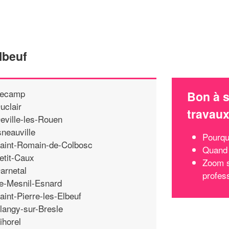
lbeuf
ecamp
Bon à s
uclair
travau
eville-les-Rouen
sneauville
Pourquo
aint-Romain-de-Colbosc
Quand 
etit-Caux
Zoom s
arnetal
profes
e-Mesnil-Esnard
aint-Pierre-les-Elbeuf
langy-sur-Bresle
ihorel