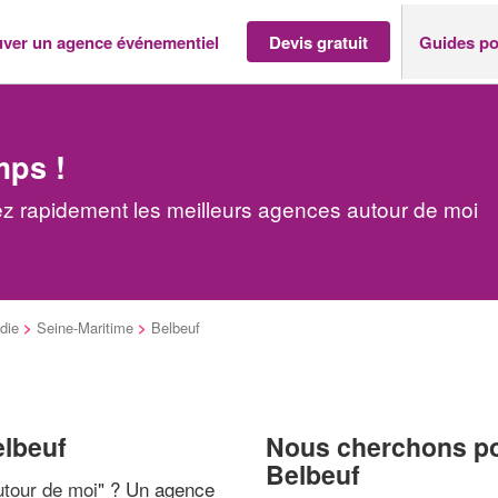
uver un agence événementiel
Devis gratuit
Guides po
mps !
z rapidement les meilleurs agences autour de moi
die
>
Seine-Maritime
>
Belbeuf
elbeuf
Nous cherchons pou
Belbeuf
tour de moi
" ? Un agence