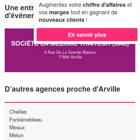
Augmentez votre
et
chiffre d'affaires
Une entreprise d'organisation
vos
tout en gagnant de
marges
d'événements à Arville (77890)
!
nouveaux clients
En savoir plus
SOCIÉTÉ LA MELISSE TRAITEUR (SAS)
6 Rue De La Grande Maison
77890 Arville
D’autres agences proche d'Arville
Chelles
Fontainebleau
Meaux
Melun