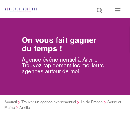
Toggle
Toggle
search
navigat
On vous fait gagner
du temps !
Agence événementiel à Arville :
Trouvez rapidement les meilleurs
agences autour de moi
Accueil
>
Trouver un agence événementiel
>
Ile-de-France
>
Seine-et-
Marne
>
Arville