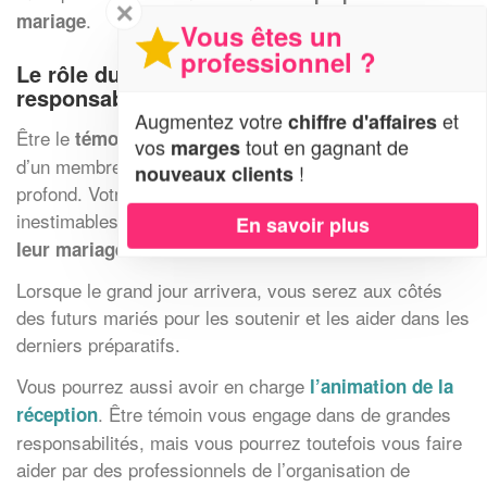
✕
.
mariage
Vous êtes un
professionnel ?
Le rôle du
témoin de mariage
: une
responsabilité à prendre au sérieux
Augmentez votre
et
chiffre d'affaires
Être le
d’un ami, d’un proche ou
témoin de mariage
vos
tout en gagnant de
marges
d’un membre de votre famille exige un engagement
!
nouveaux clients
profond. Votre soutien et votre présence sont des dons
inestimables pour les mariés durant
l’organisation de
En savoir plus
.
leur mariage
Lorsque le grand jour arrivera, vous serez aux côtés
des futurs mariés pour les soutenir et les aider dans les
derniers préparatifs.
Vous pourrez aussi avoir en charge
l’animation de la
. Être témoin vous engage dans de grandes
réception
responsabilités, mais vous pourrez toutefois vous faire
aider par des professionnels de l’organisation de