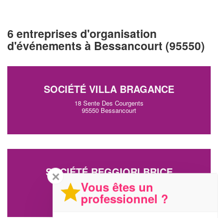
6 entreprises d'organisation
d'événements à Bessancourt (95550)
SOCIÉTÉ VILLA BRAGANCE
18 Sente Des Courgents
95550 Bessancourt
SOCIÉTÉ REGGIORI BRICE
✕
Vous êtes un
15 Rue Stephane Hessel
95550 Bessancourt
professionnel ?