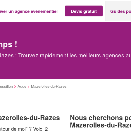
uver un agence événementiel
Devis gratuit
Guides po
mps !
azes : Trouvez rapidement les meilleurs agences au
ssillon
>
Aude
>
Mazerolles-du-Razes
azerolles-du-Razes
Nous cherchons pou
Mazerolles-du-Raz
tour de moi
" ? Voici 2