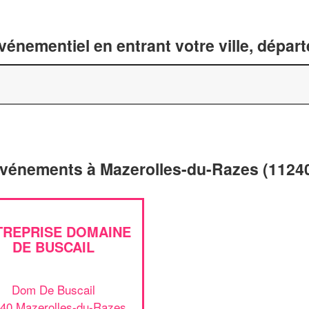
énementiel en entrant votre ville, dépar
'événements à Mazerolles-du-Razes (1124
TREPRISE DOMAINE
DE BUSCAIL
Dom De Buscail
40 Mazerolles-du-Razes