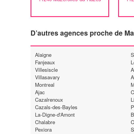
D’autres agences proche de Ma
Alaigne
S
Fanjeaux
L
Villesiscle
A
Villasavary
A
Montreal
M
Ajac
C
Cazalrenoux
L
Cazals-des-Bayles
P
La-Digne-d'Amont
B
Chalabre
C
Pexiora
S