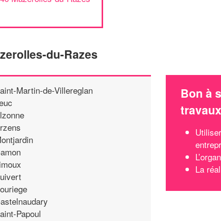
zerolles-du-Razes
aint-Martin-de-Villereglan
Bon à s
euc
travau
lzonne
rzens
Utilis
ontjardin
entrep
amon
L’organ
imoux
La réal
uivert
ouriege
astelnaudary
aint-Papoul