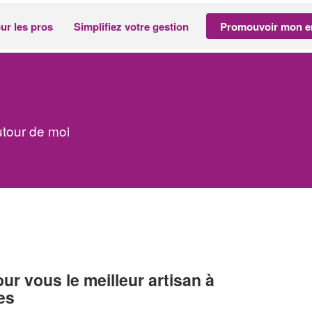
ur les pros
Simplifiez votre gestion
Promouvoir mon en
tour de moi
r vous le meilleur artisan à
es