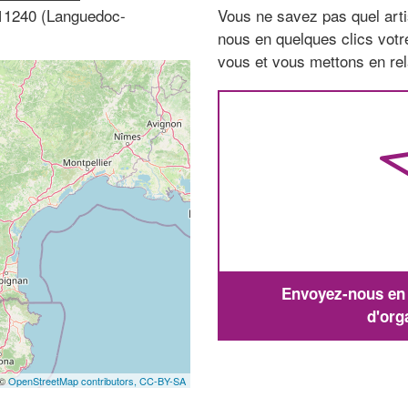
 11240 (Languedoc-
Vous ne savez pas quel arti
nous en quelques clics vot
vous et vous mettons en rela
Envoyez-nous en q
d'org
 ©
OpenStreetMap contributors,
CC-BY-SA