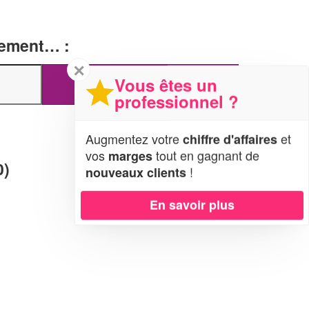
tement… :
✕
Vous êtes un
professionnel ?
Augmentez votre
et
chiffre d'affaires
vos
tout en gagnant de
marges
0)
!
nouveaux clients
En savoir plus