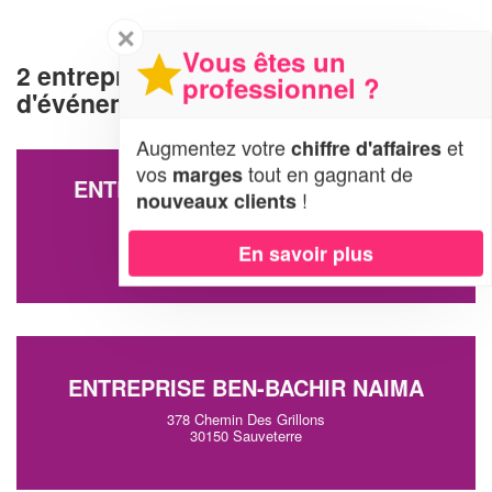
✕
Vous êtes un
2 entreprises d'organisation
professionnel ?
d'événements à Sauveterre (30150)
Augmentez votre
et
chiffre d'affaires
vos
tout en gagnant de
marges
ENTREPRISE DA SILVA ALMEIDA
!
nouveaux clients
RAFAEL
134 Rue Du Change
En savoir plus
30150 Sauveterre
ENTREPRISE BEN-BACHIR NAIMA
378 Chemin Des Grillons
30150 Sauveterre