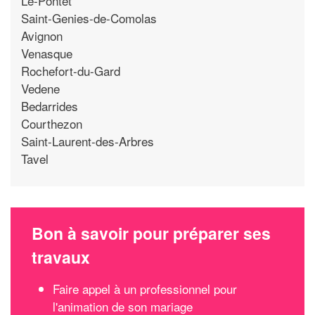
Le-Pontet
Saint-Genies-de-Comolas
Avignon
Venasque
Rochefort-du-Gard
Vedene
Bedarrides
Courthezon
Saint-Laurent-des-Arbres
Tavel
Bon à savoir pour préparer ses
travaux
Faire appel à un professionnel pour
l'animation de son mariage