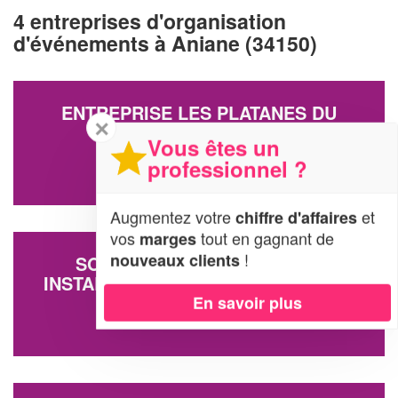
4 entreprises d'organisation
d'événements à Aniane (34150)
ENTREPRISE LES PLATANES DU
✕
VILLAGE
Vous êtes un
7 Rue Des Pins
professionnel ?
34150 Aniane
Augmentez votre
et
chiffre d'affaires
vos
tout en gagnant de
marges
!
nouveaux clients
SOCIÉTÉ AQUARIUM BASSIN
INSTAL.SERVICE ENTRETIEN (SARL)
En savoir plus
14 Rue Aiguillerie Basse
34150 Aniane