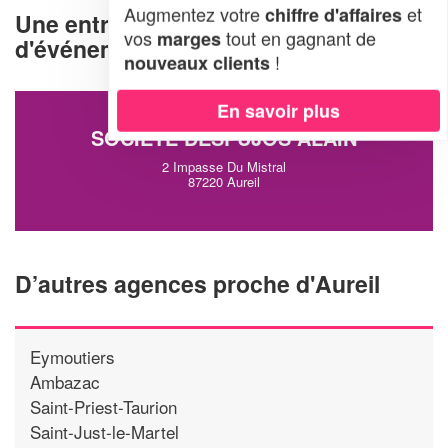
Augmentez votre
et
chiffre d'affaires
Une entreprise d'organisation
vos
tout en gagnant de
marges
d'événements à Aureil (87220)
!
nouveaux clients
En savoir plus
SOCIÉTÉ DESPUJOS ALAIN
2 Impasse Du Mistral
87220 Aureil
D’autres agences proche d'Aureil
Eymoutiers
Ambazac
Saint-Priest-Taurion
Saint-Just-le-Martel