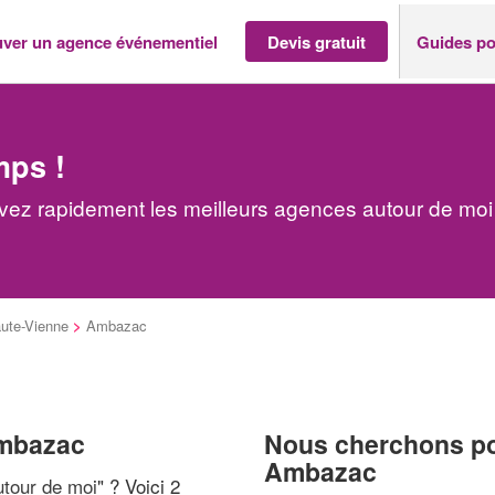
uver un agence événementiel
Devis gratuit
Guides po
mps !
ez rapidement les meilleurs agences autour de moi
ute-Vienne
>
Ambazac
Ambazac
Nous cherchons pou
Ambazac
tour de moi
" ? Voici 2