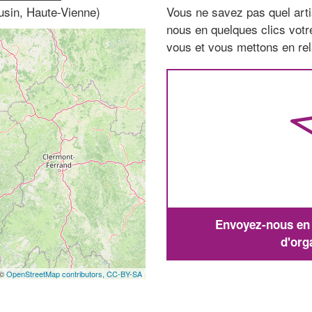
sin, Haute-Vienne)
Vous ne savez pas quel arti
nous en quelques clics vot
vous et vous mettons en rela
Envoyez-nous en q
d'org
 ©
OpenStreetMap contributors,
CC-BY-SA