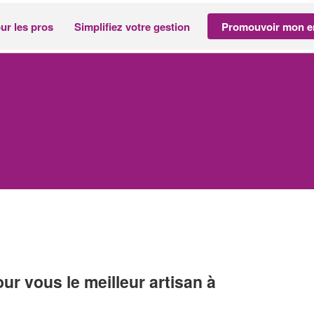
ur les pros
Simplifiez votre gestion
Promouvoir mon en
r vous le meilleur artisan à