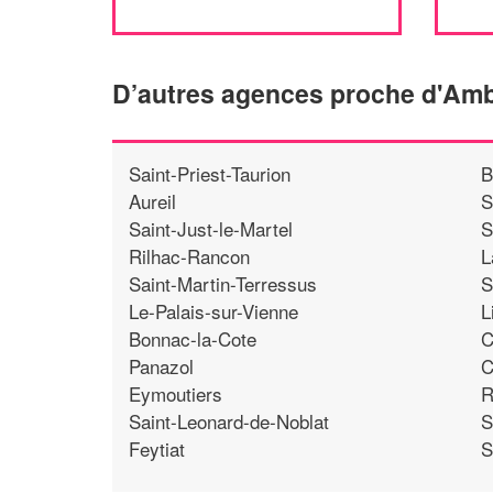
D’autres agences proche d'Am
Saint-Priest-Taurion
B
Aureil
S
Saint-Just-le-Martel
S
Rilhac-Rancon
L
Saint-Martin-Terressus
S
Le-Palais-sur-Vienne
L
Bonnac-la-Cote
C
Panazol
C
Eymoutiers
R
Saint-Leonard-de-Noblat
S
Feytiat
S