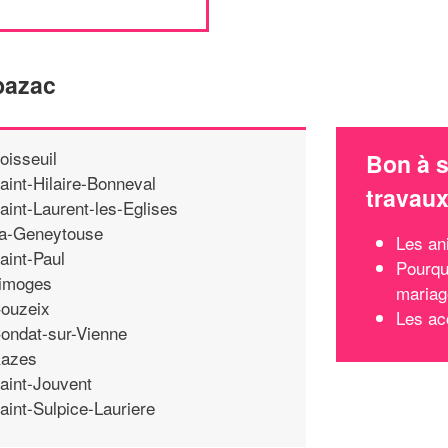
bazac
oisseuil
Bon à s
aint-Hilaire-Bonneval
travau
aint-Laurent-les-Eglises
a-Geneytouse
Les an
aint-Paul
Pourqu
imoges
mariag
ouzeix
Les ac
ondat-sur-Vienne
azes
aint-Jouvent
aint-Sulpice-Lauriere