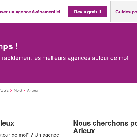
uver un agence événementiel
Devis gratuit
Guides po
mps !
 rapidement les meilleurs agences autour de moi
alais
>
Nord
>
Arleux
rleux
Nous cherchons pou
Arleux
tour de moi
" ? Un agence