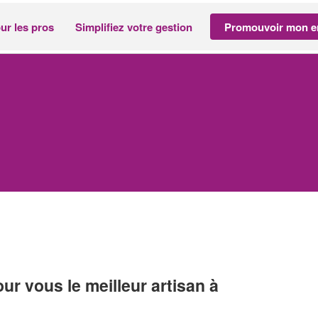
ur les pros
Simplifiez votre gestion
Promouvoir mon en
r vous le meilleur artisan à