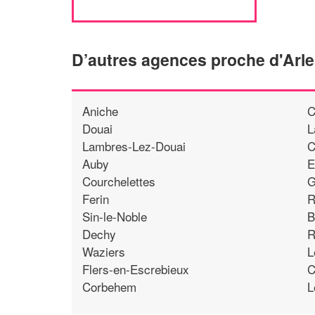
D’autres agences proche d'Arl
Aniche
C
Douai
L
Lambres-Lez-Douai
C
Auby
E
Courchelettes
G
Ferin
R
Sin-le-Noble
B
Dechy
R
Waziers
L
Flers-en-Escrebieux
C
Corbehem
L