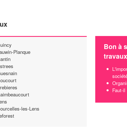
eux
uincy
Bon à s
auwin-Planque
travau
antin
strees
L'impo
uesnain
sociét
oucourt
Organi
rebieres
Faut-il
aimbeaucourt
ens
ourcelles-les-Lens
eforest