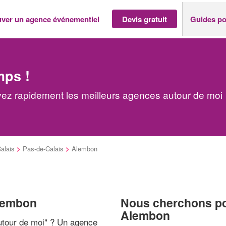
uver un agence événementiel
Devis gratuit
Guides po
mps !
ez rapidement les meilleurs agences autour de moi
alais
>
Pas-de-Calais
>
Alembon
Alembon
Nous cherchons pou
Alembon
tour de moi
" ? Un agence