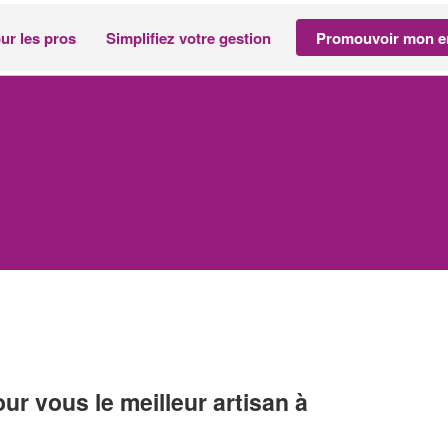
ur les pros
Simplifiez votre gestion
Promouvoir mon en
r vous le meilleur artisan à