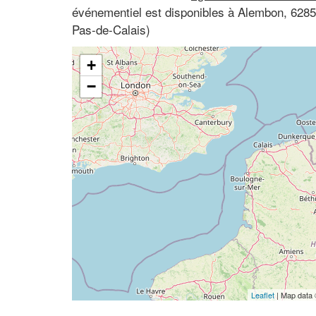
événementiel est disponibles à Alembon, 6285
Pas-de-Calais)
+
−
Leaflet
| Map data