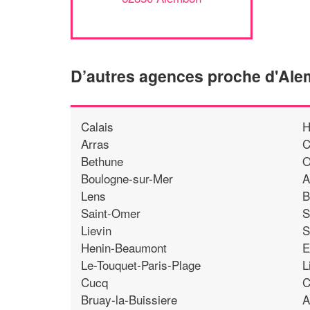
D’autres agences proche d'Al
Calais
H
Arras
C
Bethune
O
Boulogne-sur-Mer
A
Lens
B
Saint-Omer
S
Lievin
S
Henin-Beaumont
E
Le-Touquet-Paris-Plage
L
Cucq
C
Bruay-la-Buissiere
A