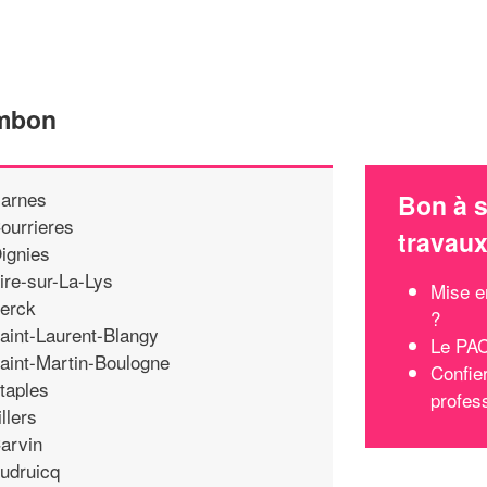
embon
arnes
Bon à s
ourrieres
travau
ignies
ire-sur-La-Lys
Mise e
erck
?
aint-Laurent-Blangy
Le PA
aint-Martin-Boulogne
Confie
taples
profes
illers
arvin
udruicq