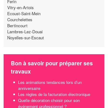
Ferin
Vitry-en-Artois
Ecoust-Saint-Mein
Courchelettes
Bertincourt
Lambres-Lez-Douai
Noyelles-sur-Escaut
Bon à savoir pour préparer ses
travaux
Les animations tendances lors d’un
anniversaire
Les règles de la facturation électronique
Quelle décoration choisir pour son
événement professionnel ?