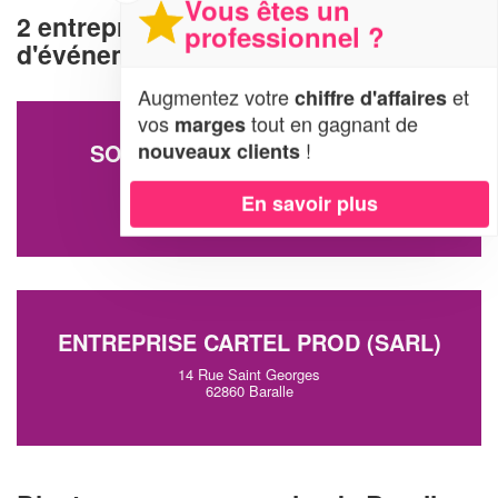
Vous êtes un
2 entreprises d'organisation
professionnel ?
d'événements à Baralle (62860)
Augmentez votre
et
chiffre d'affaires
vos
tout en gagnant de
marges
!
nouveaux clients
SOCIÉTÉ LANSELLE AURORE
Galerie Commerciale D'hyper U
En savoir plus
62860 Baralle
ENTREPRISE CARTEL PROD (SARL)
14 Rue Saint Georges
62860 Baralle