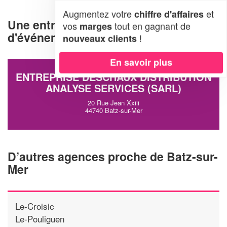
Augmentez votre
et
chiffre d'affaires
Une entreprise d'organisation
vos
tout en gagnant de
marges
d'événements à Batz-sur-Mer (44740)
!
nouveaux clients
En savoir plus
ENTREPRISE DESCHAUX DISTRIBUTION
ANALYSE SERVICES (SARL)
20 Rue Jean Xxiii
44740 Batz-sur-Mer
D’autres agences proche de Batz-sur-
Mer
Le-Croisic
Le-Pouliguen