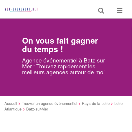
Toggle
Toggle
search
navigat
On vous fait gagner
du temps !
Agence événementiel à Batz-sur-
Mer : Trouvez rapidement les
meilleurs agences autour de moi
Accueil
>
Trouver un agence événementiel
>
Pays-de-la-Loire
>
Loire-
Atlantique
>
Batz-sur-Mer