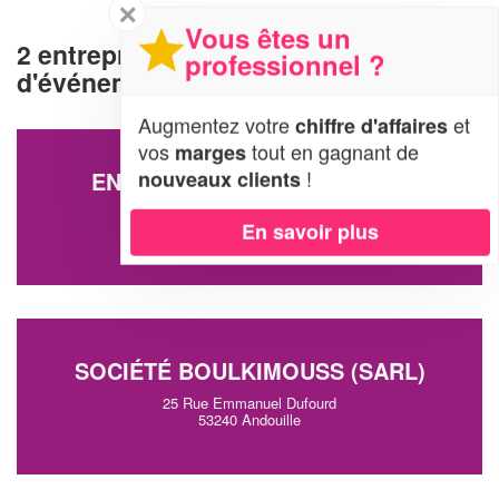
✕
Vous êtes un
2 entreprises d'organisation
professionnel ?
d'événements à Andouille (53240)
Augmentez votre
et
chiffre d'affaires
vos
tout en gagnant de
marges
!
nouveaux clients
ENTREPRISE CHENU NOEMIE
2 Rue De L'hotel De Ville
En savoir plus
53240 Andouille
SOCIÉTÉ BOULKIMOUSS (SARL)
25 Rue Emmanuel Dufourd
53240 Andouille