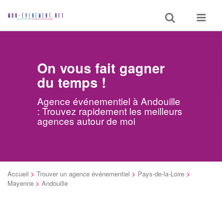
Toggle
Toggle
search
navigat
On vous fait gagner
du temps !
Agence événementiel à Andouille
: Trouvez rapidement les meilleurs
agences autour de moi
Accueil
>
Trouver un agence événementiel
>
Pays-de-la-Loire
>
Mayenne
>
Andouille