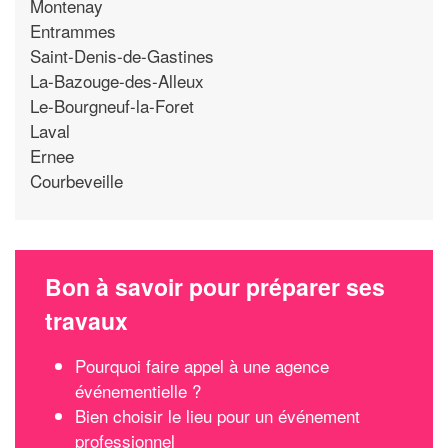
Montenay
Entrammes
Saint-Denis-de-Gastines
La-Bazouge-des-Alleux
Le-Bourgneuf-la-Foret
Laval
Ernee
Courbeveille
Bon à savoir pour préparer ses
travaux
Pourquoi faire appel à une agence
événementielle ?
Bien choisir le lieu pour un événement
professionnel