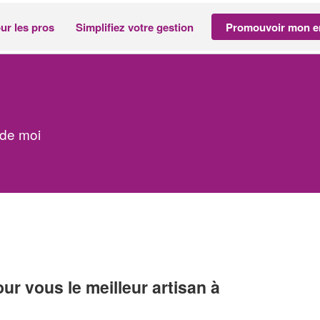
ur les pros
Simplifiez votre gestion
Promouvoir mon en
 de moi
r vous le meilleur artisan à