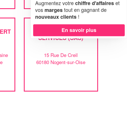
Augmentez votre
et
chiffre d'affaires
vos
tout en gagnant de
marges
!
nouveaux clients
En savoir plus
HERT
SOCIÉTÉ ALVIC
SERVICES (SAS)
aine
15 Rue De Creil
se
60180 Nogent-sur-Oise