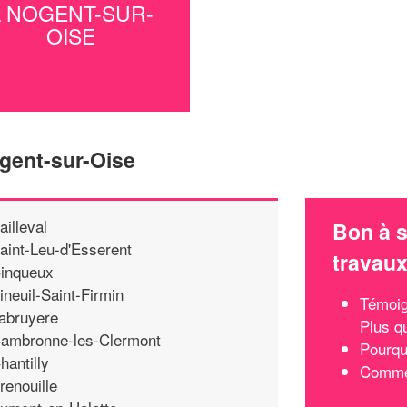
À NOGENT-SUR-
OISE
gent-sur-Oise
ailleval
Bon à s
aint-Leu-d'Esserent
travau
inqueux
ineuil-Saint-Firmin
Témoig
abruyere
Plus q
ambronne-les-Clermont
Pourquo
hantilly
Commen
renouille