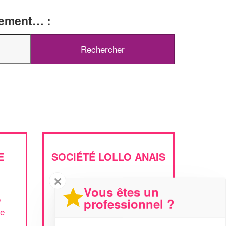
tement… :
E
SOCIÉTÉ LOLLO ANAIS
✕
6 Allee Pierre Benard
Vous êtes un
e
60180 Nogent-sur-Oise
professionnel ?
se