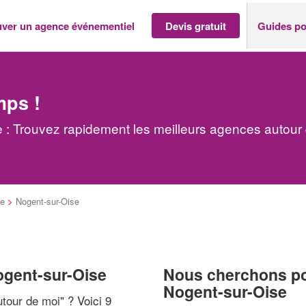
uver un agence événementiel
Devis gratuit
Guides po
mps !
: Trouvez rapidement les meilleurs agences autour
se
>
Nogent-sur-Oise
ogent-sur-Oise
Nous cherchons pou
Nogent-sur-Oise
tour de moi
" ? Voici 9