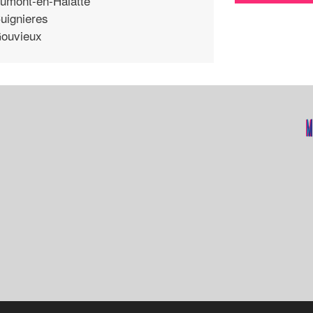
umont-en-Halatte
uignieres
ouvieux