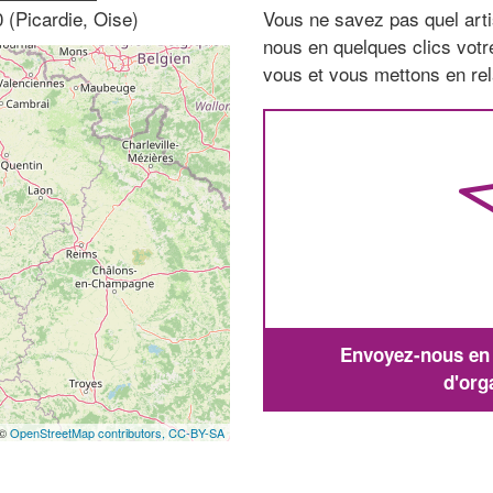
 (Picardie, Oise)
Vous ne savez pas quel arti
nous en quelques clics vot
vous et vous mettons en rela
Envoyez-nous en q
d'org
 ©
OpenStreetMap contributors,
CC-BY-SA