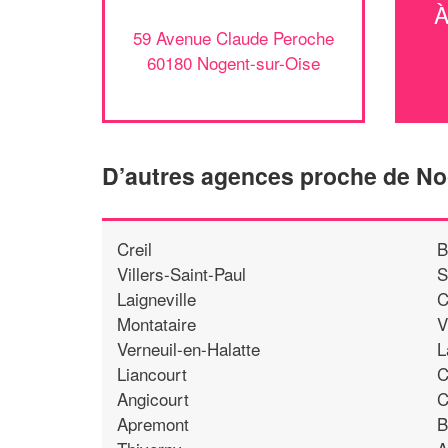
59 Avenue Claude Peroche
60180 Nogent-sur-Oise
D’autres agences proche de No
Creil
B
Villers-Saint-Paul
S
Laigneville
C
Montataire
V
Verneuil-en-Halatte
L
Liancourt
C
Angicourt
C
Apremont
B