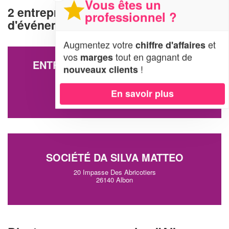
Vous êtes un
2 entreprises d'organisation
professionnel ?
d'événements à Albon (26140)
Augmentez votre
et
chiffre d'affaires
vos
tout en gagnant de
marges
ENTREPRISE POUENARD MARIE-
!
nouveaux clients
NOELLE
485 Route De Font-flacher
En savoir plus
26140 Albon
SOCIÉTÉ DA SILVA MATTEO
20 Impasse Des Abricotiers
26140 Albon