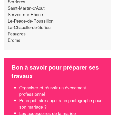
Serrieres
Saint-Martin-d'Aout
Serves-sur-Rhone
Le-Peage-de-Roussillon
La-Chapelle-de-Surieu
Peaugres
Erome
Bon à savoir pour préparer ses
travaux
Organiser et réussir un événement
professionnel
Pourquoi faire appel à un photographe pour
son mariage ?
Les accessoires de la mariée