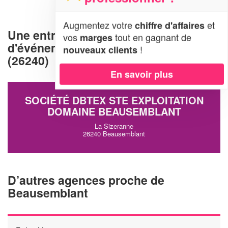
Augmentez votre
et
chiffre d'affaires
Une entreprise d'organisation
vos
tout en gagnant de
marges
d'événements à Beausemblant
!
nouveaux clients
(26240)
En savoir plus
SOCIÉTÉ DBTEX STE EXPLOITATION
DOMAINE BEAUSEMBLANT
La Sizeranne
26240 Beausemblant
D’autres agences proche de
Beausemblant