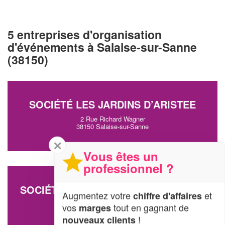
5 entreprises d'organisation
d'événements à Salaise-sur-Sanne
(38150)
SOCIÉTÉ LES JARDINS D’ARISTEE
2 Rue Richard Wagner
38150 Salaise-sur-Sanne
✕
Vous êtes un
professionnel ?
SOCIÉTÉ L’ATELIER DE FLORA (SARL)
Augmentez votre
et
chiffre d'affaires
165 Route Nationale 7
vos
tout en gagnant de
marges
38150 Salaise-sur-Sanne
!
nouveaux clients