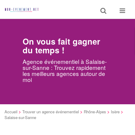
Toggle
Toggle
search
navigat
On vous fait gagner
du temps !
Agence événementiel à Salaise-
sur-Sanne : Trouvez rapidement
les meilleurs agences autour de
moi
Accueil
>
Trouver un agence événementiel
>
Rhône-Alpes
>
Isère
>
Salaise-sur-Sanne