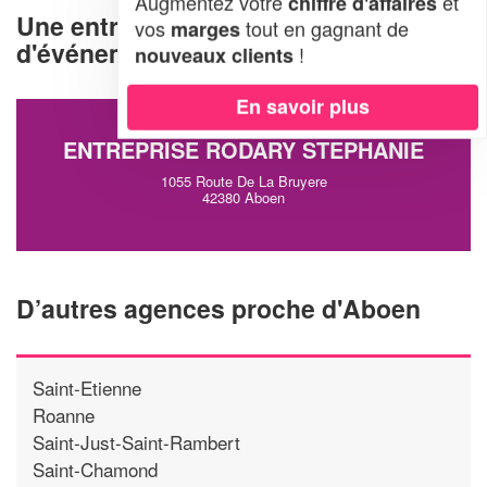
Augmentez votre
et
chiffre d'affaires
Une entreprise d'organisation
vos
tout en gagnant de
marges
d'événements à Aboen (42380)
!
nouveaux clients
En savoir plus
ENTREPRISE RODARY STEPHANIE
1055 Route De La Bruyere
42380 Aboen
D’autres agences proche d'Aboen
Saint-Etienne
Roanne
Saint-Just-Saint-Rambert
Saint-Chamond