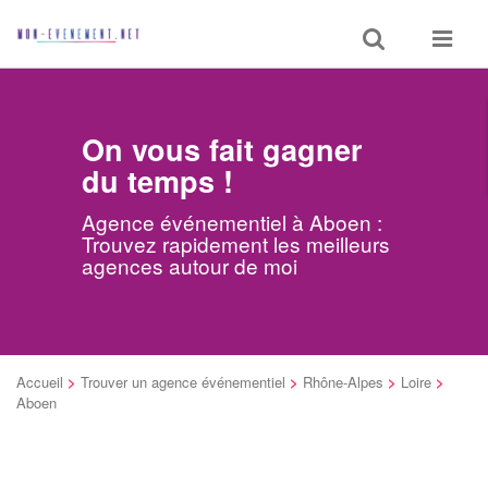
Toggle
Toggle
search
navigat
On vous fait gagner
du temps !
Agence événementiel à Aboen :
Trouvez rapidement les meilleurs
agences autour de moi
Accueil
>
Trouver un agence événementiel
>
Rhône-Alpes
>
Loire
>
Aboen