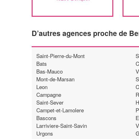
D’autres agences proche de B
Saint-Pierre-du-Mont
S
Bats
C
Bas-Mauco
V
Mont-de-Marsan
S
Leon
C
Campagne
R
Saint-Sever
H
Campet-et-Lamolere
P
Bascons
E
Larriviere-Saint-Savin
V
Urgons
G