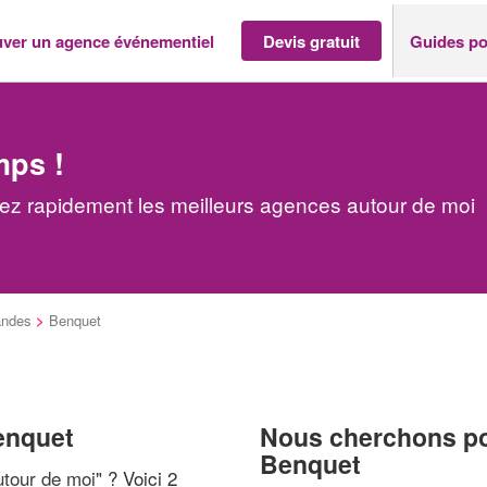
uver un agence événementiel
Devis gratuit
Guides po
mps !
z rapidement les meilleurs agences autour de moi
andes
>
Benquet
enquet
Nous cherchons pou
Benquet
tour de moi
" ? Voici 2