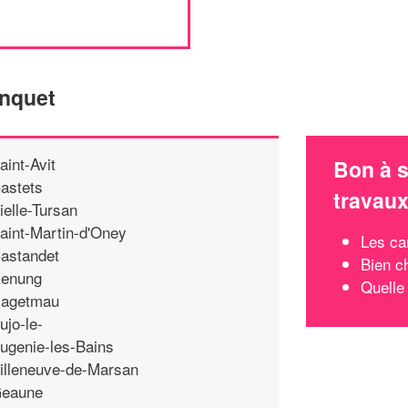
enquet
aint-Avit
Bon à s
astets
travau
ielle-Tursan
aint-Martin-d'Oney
Les ca
astandet
Bien c
enung
Quelle
agetmau
ujo-le-
ugenie-les-Bains
illeneuve-de-Marsan
eaune