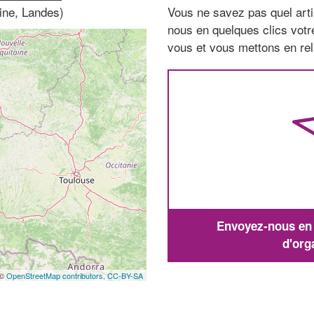
ine, Landes)
Vous ne savez pas quel arti
nous en quelques clics vot
vous et vous mettons en rela
Envoyez-nous en q
d'org
 ©
OpenStreetMap contributors,
CC-BY-SA