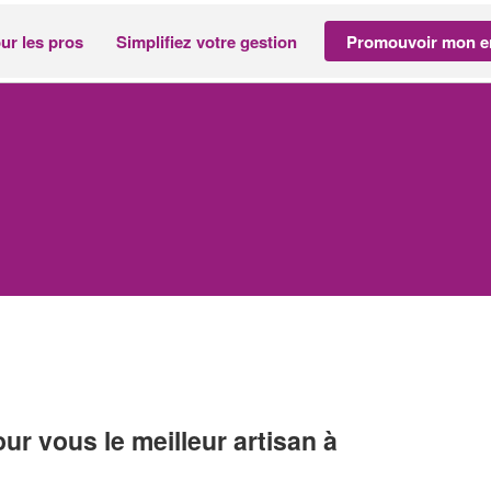
ur les pros
Simplifiez votre gestion
Promouvoir mon en
r vous le meilleur artisan à