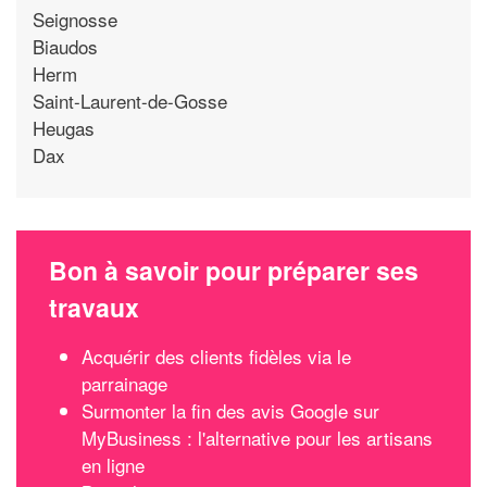
Seignosse
Biaudos
Herm
Saint-Laurent-de-Gosse
Heugas
Dax
Bon à savoir pour préparer ses
travaux
Acquérir des clients fidèles via le
parrainage
Surmonter la fin des avis Google sur
MyBusiness : l'alternative pour les artisans
en ligne