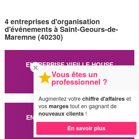
4 entreprises d'organisation
d'événements à Saint-Geours-de-
Maremne (40230)
ENTREPRISE VIEILLE HOUSE
✕
Vous êtes un
1560 Route De Lecourt
40230 Saint-Geours-de-Maremne
professionnel ?
Augmentez votre
et
chiffre d'affaires
vos
tout en gagnant de
marges
!
nouveaux clients
ENTREPRISE ZOOMAG (SAS)
651 Rue Du Pays De Gosse
En savoir plus
40230 Saint-Geours-de-Maremne