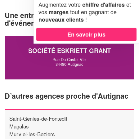
Augmentez votre
et
chiffre d'affaires
vos
tout en gagnant de
marges
Une entreprise d'organisation
!
nouveaux clients
d'événements à Autignac (34480)
En savoir plus
SOCIÉTÉ ESKRIETT GRANT
Rue Du Castel Viel
34480 Autignac
D’autres agences proche d'Autignac
Saint-Genies-de-Fontedit
Magalas
Murviel-les-Beziers