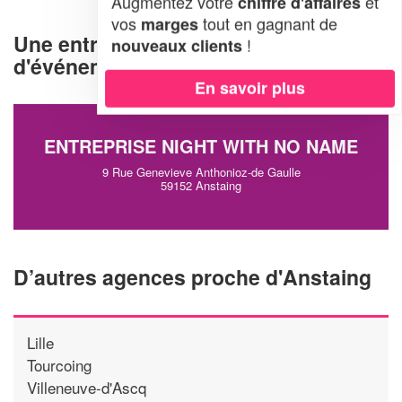
Augmentez votre
et
chiffre d'affaires
vos
tout en gagnant de
marges
Une entreprise d'organisation
!
nouveaux clients
d'événements à Anstaing (59152)
En savoir plus
ENTREPRISE NIGHT WITH NO NAME
9 Rue Genevieve Anthonioz-de Gaulle
59152 Anstaing
D’autres agences proche d'Anstaing
Lille
Tourcoing
Villeneuve-d'Ascq