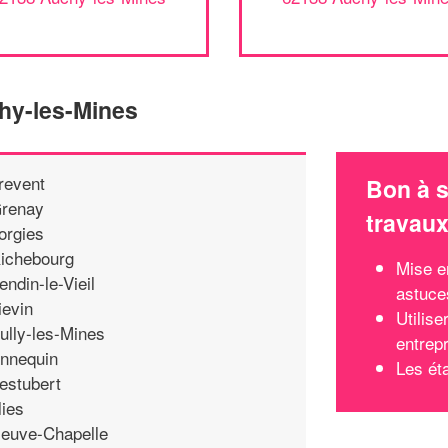
hy-les-Mines
revent
Bon à s
renay
travau
orgies
ichebourg
Mise e
endin-le-Vieil
astuce
ievin
Utilis
ully-les-Mines
entrep
nnequin
Les ét
estubert
llies
euve-Chapelle