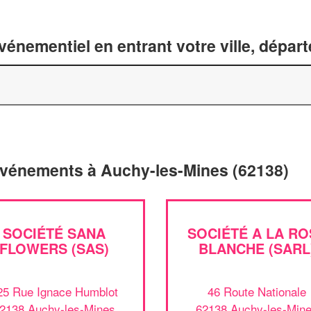
énementiel en entrant votre ville, dépar
'événements à Auchy-les-Mines (62138)
SOCIÉTÉ SANA
SOCIÉTÉ A LA RO
FLOWERS (SAS)
BLANCHE (SARL
25 Rue Ignace Humblot
46 Route Nationale
2138 Auchy-les-Mines
62138 Auchy-les-Min