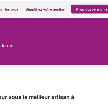
ur les pros
Simplifiez votre gestion
Promouvoir mon en
 de moi
r vous le meilleur artisan à