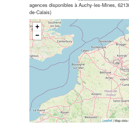
agences disponibles à Auchy-les-Mines, 6213
de-Calais)
+
−
Leaflet
| Map data