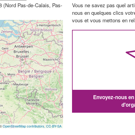
8 (Nord Pas-de-Calais, Pas-
Vous ne savez pas quel arti
nous en quelques clics vot
vous et vous mettons en rela
Envoyez-nous en q
d'org
 ©
OpenStreetMap contributors,
CC-BY-SA