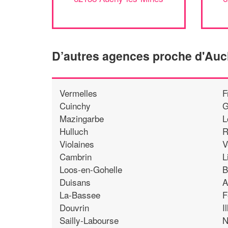
D’autres agences proche d'Auc
Vermelles
F
Cuinchy
G
Mazingarbe
L
Hulluch
R
Violaines
V
Cambrin
L
Loos-en-Gohelle
B
Duisans
A
La-Bassee
F
Douvrin
I
Sailly-Labourse
N