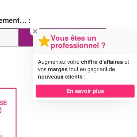
tement… :
✕
Vous êtes un
professionnel ?
Augmentez votre
et
chiffre d'affaires
vos
tout en gagnant de
marges
!
nouveaux clients
En savoir plus
SE
)
es